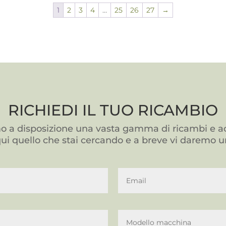
1
2
3
4
…
25
26
27
→
RICHIEDI IL TUO RICAMBIO
 a disposizione una vasta gamma di ricambi e ac
qui quello che stai cercando e a breve vi daremo u