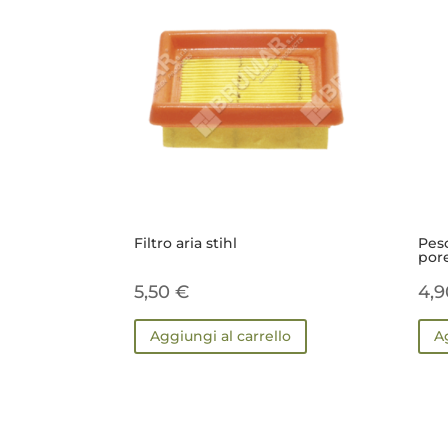
Filtro aria stihl
Pes
por
5,50
€
4,
Aggiungi al carrello
A