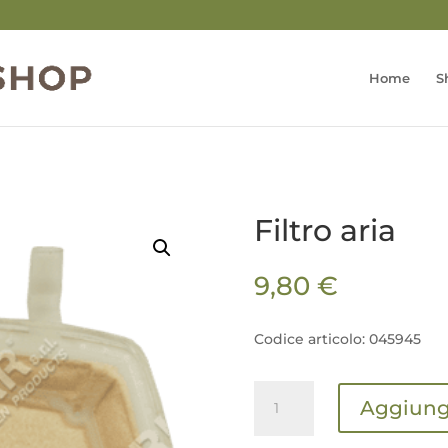
Home
S
Filtro aria
9,80
€
Codice articolo: 045945
Filtro
Aggiungi
aria
quantità