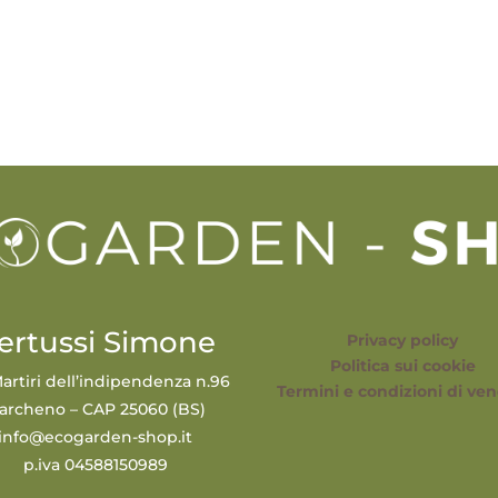
ertussi Simone
Privacy policy
Politica sui cookie
artiri dell’indipendenza n.96
Termini e condizioni di ven
archeno – CAP 25060 (BS)
info@ecogarden-shop.it
p.iva 04588150989