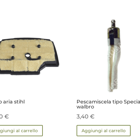
o aria stihl
Pescamiscela tipo Specia
walbro
30
€
3,40
€
giungi al carrello
Aggiungi al carrello