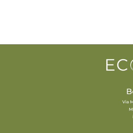
B
Via M
M