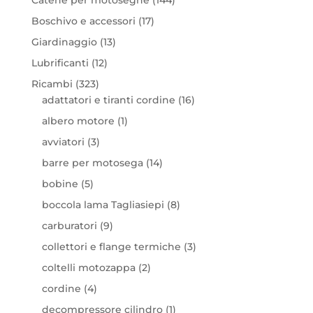
prodotti
17
Boschivo e accessori
17
prodotti
13
Giardinaggio
13
prodotti
12
Lubrificanti
12
prodotti
323
Ricambi
323
prodotti
16
adattatori e tiranti cordine
16
prodotti
1
albero motore
1
prodotto
3
avviatori
3
prodotti
14
barre per motosega
14
prodotti
5
bobine
5
prodotti
8
boccola lama Tagliasiepi
8
prodotti
9
carburatori
9
prodotti
3
collettori e flange termiche
3
prodotti
2
coltelli motozappa
2
prodotti
4
cordine
4
prodotti
1
decompressore cilindro
1