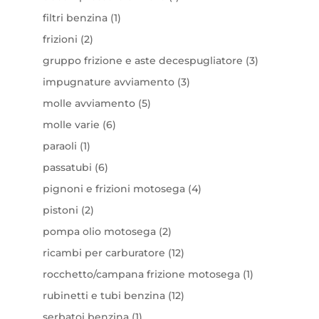
prodotto
1
filtri benzina
1
prodotto
2
frizioni
2
prodotti
3
gruppo frizione e aste decespugliatore
3
prodotti
3
impugnature avviamento
3
prodotti
5
molle avviamento
5
prodotti
6
molle varie
6
prodotti
1
paraoli
1
prodotto
6
passatubi
6
prodotti
4
pignoni e frizioni motosega
4
prodotti
2
pistoni
2
prodotti
2
pompa olio motosega
2
prodotti
12
ricambi per carburatore
12
prodotti
1
rocchetto/campana frizione motosega
1
prodotto
12
rubinetti e tubi benzina
12
prodotti
1
serbatoi benzina
1