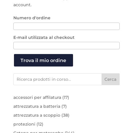
account.
Numero d'ordine
E-mail utilizzata al checkout
Trova il mio ordine
Cerca
17
accessori per affilatura
17
prodotti
7
attrezzatura a batteria
7
prodotti
38
attrezzatura a scoppio
38
prodotti
12
protezioni
12
prodotti
144
Catene per motoseghe
144