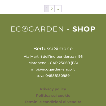
1
2
→
Bertussi Simone
Via Martiri dell'indipendenza n.96
Marcheno - CAP 25060 (BS)
info@ecogarden-shop.it
p.iva 04588150989
Privacy policy
Politica sui cookie
Termini e condizioni di vendita