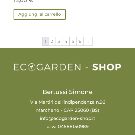
13,00
€
Aggiungi al carrello
1
2
3
4
5
6
→
Bertussi Simone
Via Martiri dell'indipendenza n.96
Marcheno - CAP 25060 (BS)
info@ecogarden-shop.it
p.iva 04588150989