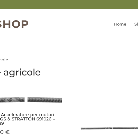
Home
S
cole
 agricole
 Acceleratore per motori
GS & STRATTON 691026 –
89
50
€