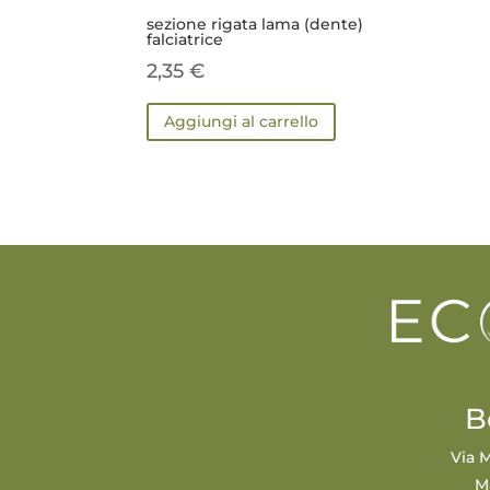
sezione rigata lama (dente)
falciatrice
2,35
€
Aggiungi al carrello
B
Via M
M