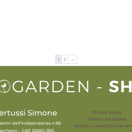
1
2
→
ertussi Simone
Privacy policy
Politica sui cookie
artiri dell’indipendenza n.96
Termini e condizioni di ven
archeno – CAP 25060 (BS)