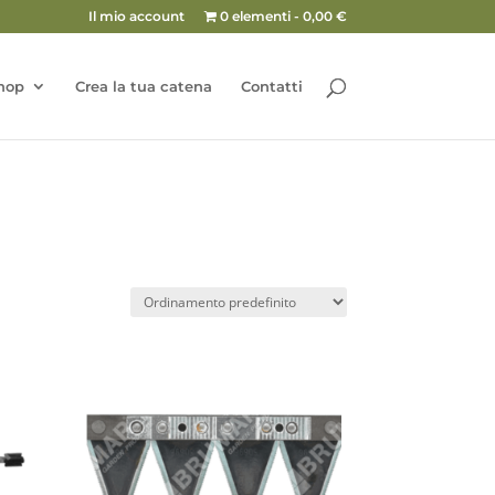
Il mio account
0 elementi
0,00 €
hop
Crea la tua catena
Contatti