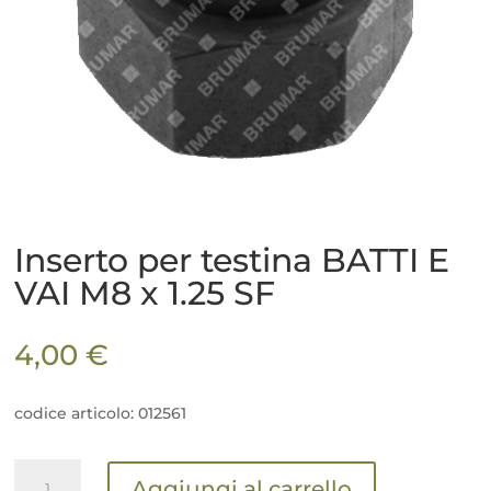
Inserto per testina BATTI E
VAI M8 x 1.25 SF
4,00
€
codice articolo: 012561
Inserto
Aggiungi al carrello