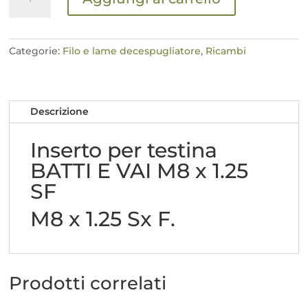
per
testina
BATTI
E
Categorie:
Filo e lame decespugliatore
,
Ricambi
VAI
M8
x
Descrizione
1.25
SF
Inserto per testina
quantità
BATTI E VAI M8 x 1.25
SF
M8 x
1.25 Sx F.
Prodotti correlati