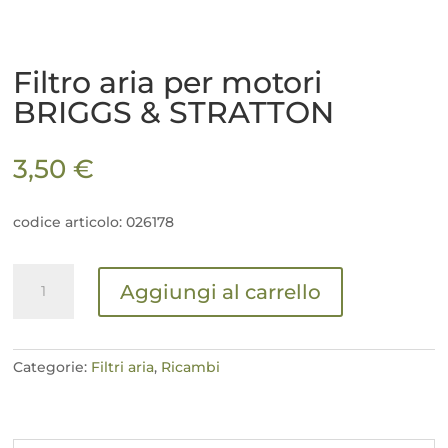
Filtro aria per motori
BRIGGS & STRATTON
3,50
€
codice articolo: 026178
Filtro
Aggiungi al carrello
aria
per
motori
BRIGGS
Categorie:
Filtri aria
,
Ricambi
&
STRATTON
quantità