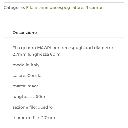
diametro
2,7mm
Categorie:
Filo e lame decespugliatore
,
Ricambi
quantità
Descrizione
Filo quadro MAORI per decespugliatori diametro
2.7mm lunghezza 60 m
made in italy
colore: Corallo
marca: maori
lunghezza: 60m
sezione filo: quadro
diametro filo: 2,7mm