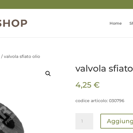
Home
S
/ valvola sfiato olio
valvola sfiato
4,25
€
codice articolo: 030796
valvola
Aggiungi
sfiato
olio