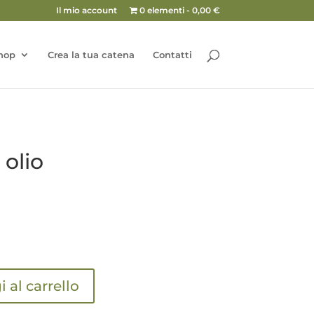
Il mio account
0 elementi
0,00 €
hop
Crea la tua catena
Contatti
 olio
 al carrello