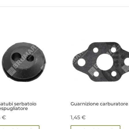
atubi serbatoio
Guarnizione carburatore
spugliatore
5
€
1,45
€