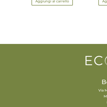
Aggiungi al carrello
Ag
B
Via M
M