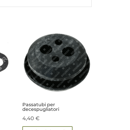
Passatubi per
decespugliatori
4,40
€