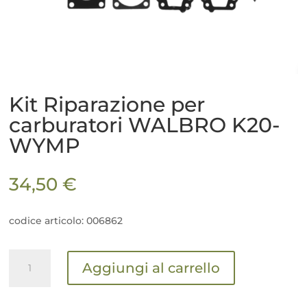
Kit Riparazione per
carburatori WALBRO K20-
WYMP
34,50
€
codice articolo: 006862
Kit
Aggiungi al carrello
Riparazione
per
carburatori