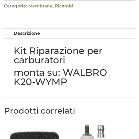
WALBRO
Categorie:
Membrane
,
Ricambi
K20-
WYMP
quantità
Descrizione
Kit Riparazione per
carburatori
monta su: WALBRO
K20-WYMP
Prodotti correlati