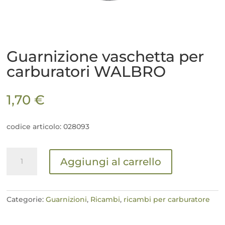
Guarnizione vaschetta per
carburatori WALBRO
1,70
€
codice articolo: 028093
Guarnizione
Aggiungi al carrello
vaschetta
per
carburatori
WALBRO
Categorie:
Guarnizioni
,
Ricambi
,
ricambi per carburatore
quantità