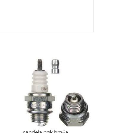
candela ngk bm6a