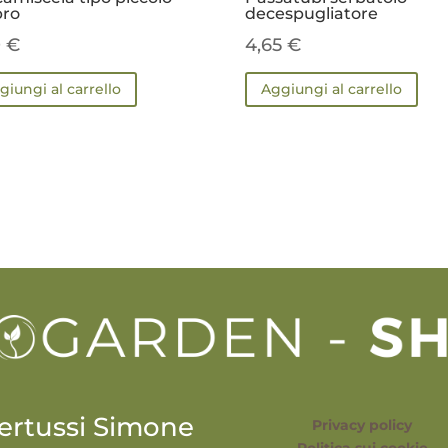
bro
decespugliatore
0
€
4,65
€
giungi al carrello
Aggiungi al carrello
ertussi Simone
Privacy policy