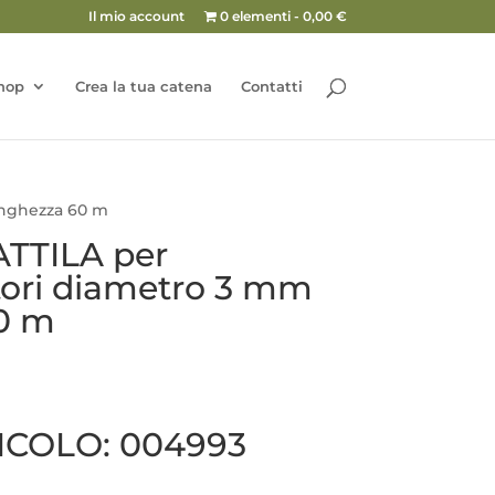
Il mio account
0 elementi
0,00 €
hop
Crea la tua catena
Contatti
lunghezza 60 m
 ATTILA per
tori diametro 3 mm
0 m
ICOLO: 004993