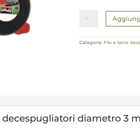
Filo
Aggiungi
Stellare
ATTILA
per
decespugliatori
Categorie:
Filo e lame dec
diametro
3
mm
lunghezza
60
m
quantità
r decespugliatori diametro 3