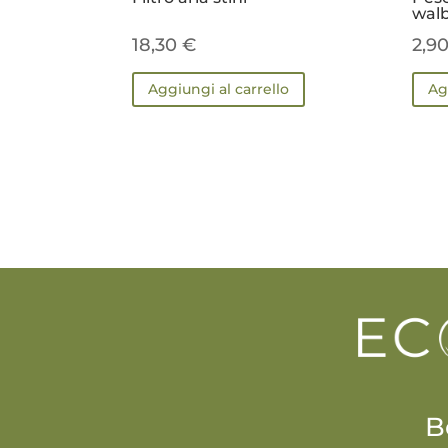
wal
18,30
€
2,9
Aggiungi al carrello
Ag
B