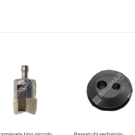
amiscela tipo piccolo
Passatubi serbatoio