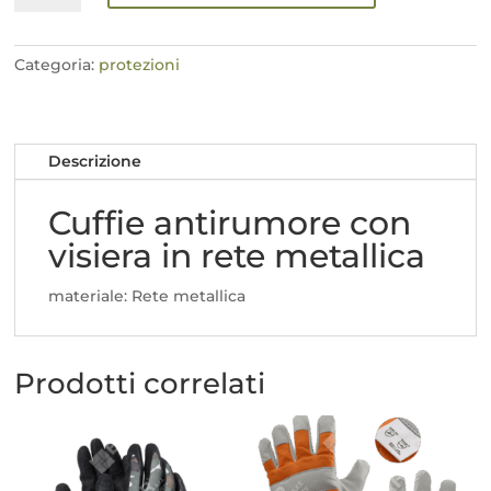
con
visiera
in
Categoria:
protezioni
rete
metallica
quantità
Descrizione
Cuffie antirumore con
visiera in rete metallica
materiale: Rete metallica
Prodotti correlati