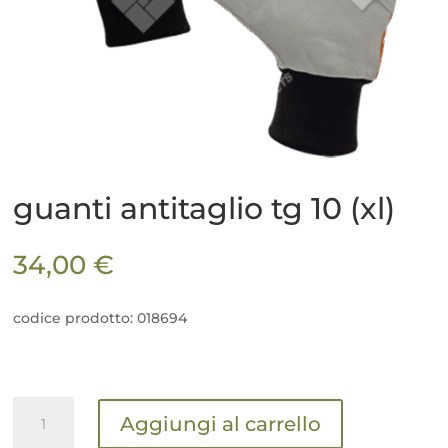
guanti antitaglio tg 10 (xl)
34,00
€
codice prodotto: 018694
guanti
Aggiungi al carrello
antitaglio