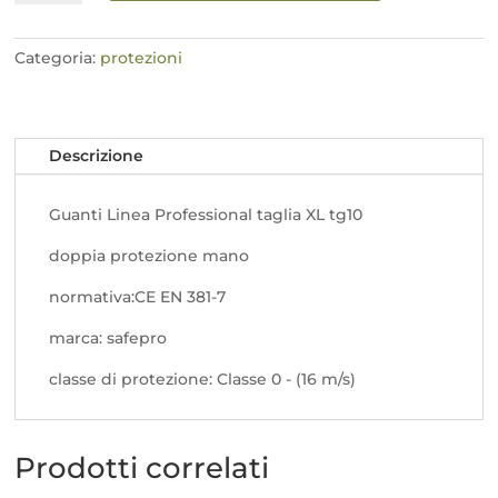
tg
10
(xl)
Categoria:
protezioni
quantità
Descrizione
Guanti Linea Professional taglia XL tg10
doppia protezione mano
normativa:CE EN 381-7
marca: safepro
classe di protezione: Classe 0 - (16 m/s)
Prodotti correlati