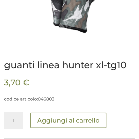
guanti linea hunter xl-tg10
3,70
€
codice articolo:046803
guanti
Aggiungi al carrello
linea
hunter
xl-