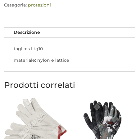
tg10
Categoria:
protezioni
quantità
Descrizione
taglia: xl-tg10
materiale: nylon e lattice
Prodotti correlati