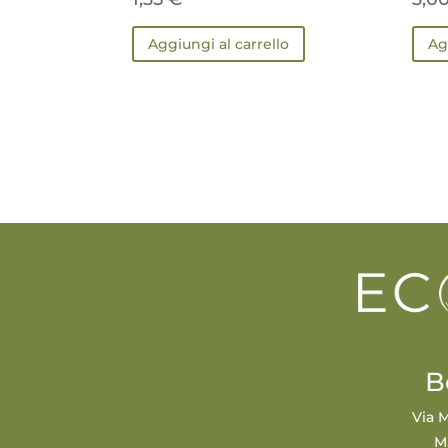
Aggiungi al carrello
Ag
B
Via M
M