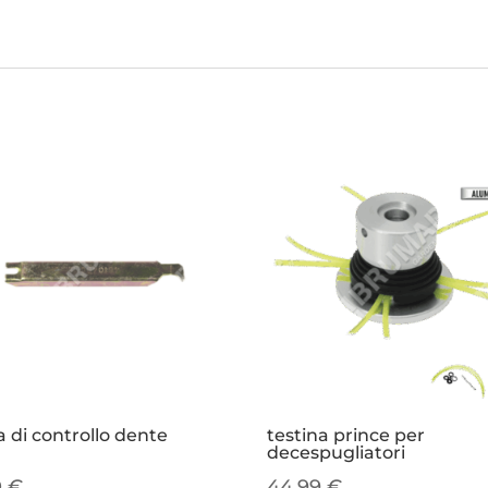
 di controllo dente
testina prince per
decespugliatori
0
€
44,99
€