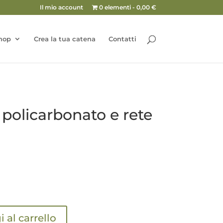
Il mio account
0 elementi
0,00 €
hop
Crea la tua catena
Contatti
n policarbonato e rete
 al carrello