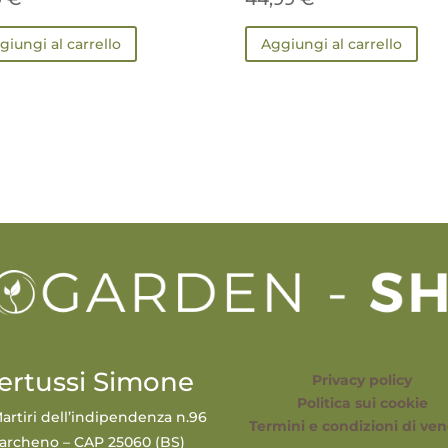
giungi al carrello
Aggiungi al carrello
ertussi Simone
Privacy policy
Politica sui cookie
artiri dell’indipendenza n.96
Termini e condizioni di ven
archeno – CAP 25060 (BS)