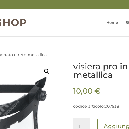
Home
S
rbonato e rete metallica
visiera pro i
metallica
10,00
€
codice articolo:007538
visiera
Aggiungi
pro