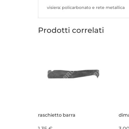
visiera: policarbonato e rete metallica
Prodotti correlati
raschietto barra
dima
1,35
€
3,0