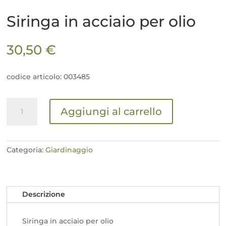
Siringa in acciaio per olio
30,50
€
codice articolo: 003485
Siringa
Aggiungi al carrello
in
acciaio
per
olio
Categoria:
Giardinaggio
quantità
Descrizione
Siringa in acciaio per olio