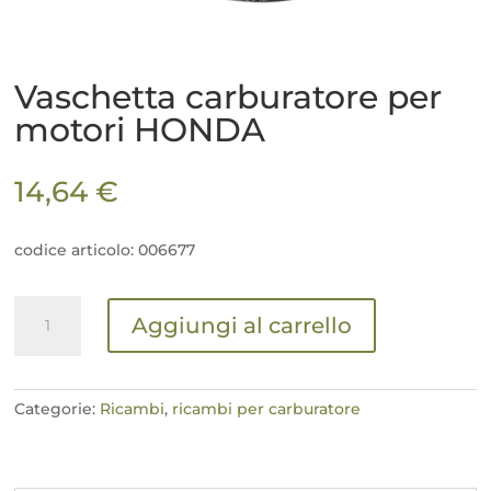
Vaschetta carburatore per
motori HONDA
14,64
€
codice articolo: 006677
Vaschetta
Aggiungi al carrello
carburatore
per
motori
HONDA
Categorie:
Ricambi
,
ricambi per carburatore
quantità