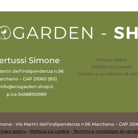
ertussi Simone
Privacy policy
Politica sui cookie
artiri dell’indipendenza n.96
Termini e condizioni di ven
archeno – CAP 25060 (BS)
info@ecogarden-shop.it
p.iva 04588150989
mone • Via Martiri dell’indipendenza n.96 Marcheno – CAP 250
rivacy policy
•
Politica sui cookie
•
Termini e condizioni di vendi