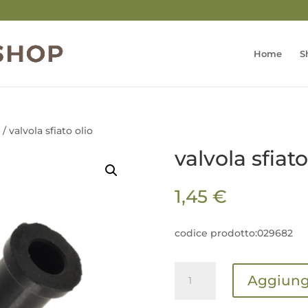
Home
S
/ valvola sfiato olio
valvola sfiato
1,45
€
codice prodotto:029682
valvola
Aggiungi
sfiato
olio