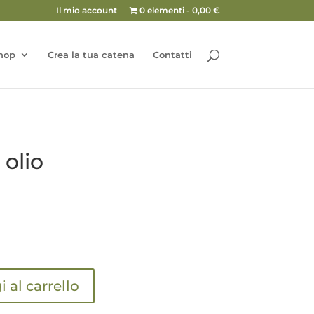
Il mio account
0 elementi
0,00 €
hop
Crea la tua catena
Contatti
 olio
 al carrello