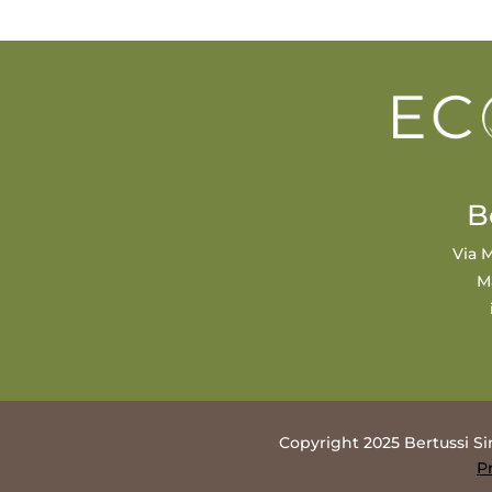
B
Via M
M
Copyright 2025 Bertussi Si
P