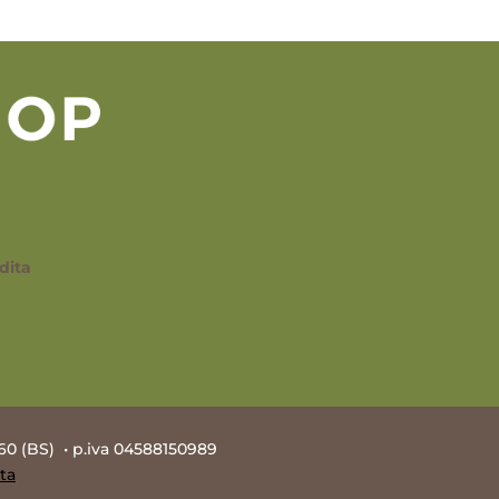
dita
60 (BS) • p.iva 04588150989
ta