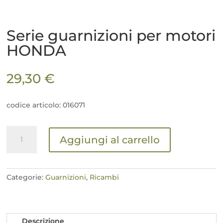
Serie guarnizioni per motori
HONDA
29,30
€
codice articolo: 016071
Serie
Aggiungi al carrello
guarnizioni
per
motori
HONDA
Categorie:
Guarnizioni
,
Ricambi
quantità
Descrizione