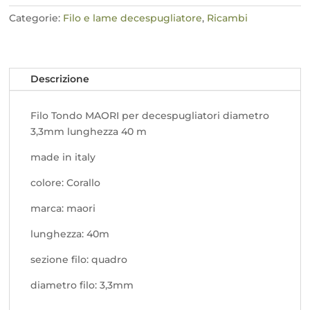
diametro
3,3mm
Categorie:
Filo e lame decespugliatore
,
Ricambi
quantità
Descrizione
Filo Tondo MAORI per decespugliatori diametro
3,3mm lunghezza 40 m
made in italy
colore: Corallo
marca: maori
lunghezza: 40m
sezione filo: quadro
diametro filo: 3,3mm