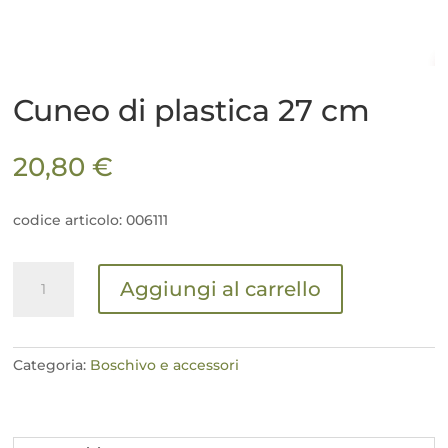
Cuneo di plastica 27 cm
20,80
€
codice articolo: 006111
Cuneo
Aggiungi al carrello
di
plastica
27
cm
Categoria:
Boschivo e accessori
quantità