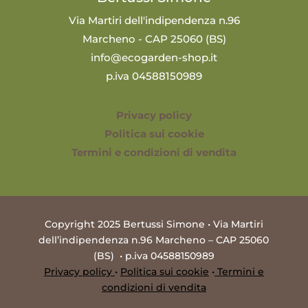
Via Martiri dell'indipendenza n.96
Marcheno - CAP 25060 (BS)
info@ecogarden-shop.it
p.iva 04588150989
Privacy policy
Politica sui cookie
Termini e condizioni di vendita
Copyright 2025 Bertussi Simone • Via Martiri
dell’indipendenza n.96 Marcheno – CAP 25060
(BS) • p.iva 04588150989
Privacy policy
•
Politica sui cookie
•
Termini e
condizioni di vendita