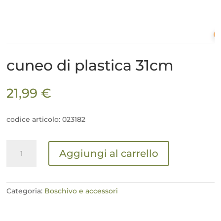
cuneo di plastica 31cm
21,99
€
codice articolo: 023182
cuneo
Aggiungi al carrello
di
plastica
31cm
quantità
Categoria:
Boschivo e accessori