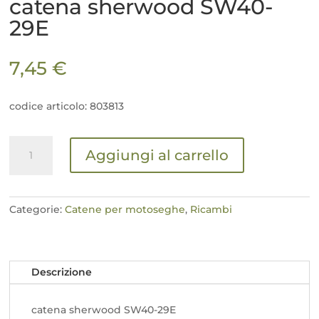
catena sherwood SW40-
29E
7,45
€
codice articolo: 803813
catena
Aggiungi al carrello
sherwood
SW40-
29E
quantità
Categorie:
Catene per motoseghe
,
Ricambi
Descrizione
catena sherwood SW40-29E