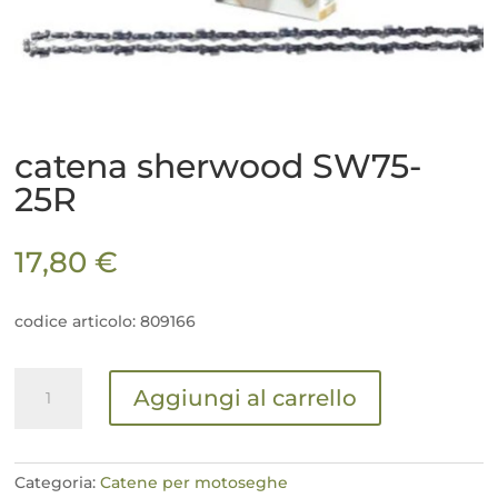
catena sherwood SW75-
25R
17,80
€
codice articolo: 809166
catena
Aggiungi al carrello
sherwood
SW75-
25R
quantità
Categoria:
Catene per motoseghe