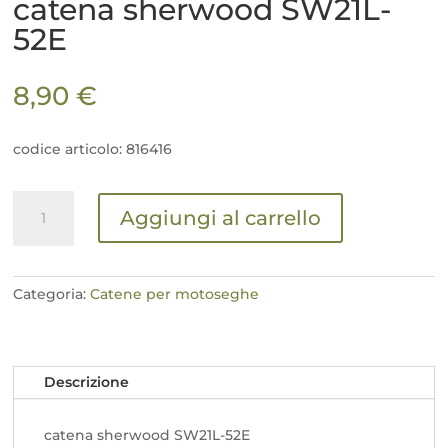
catena sherwood SW21L-
52E
8,90
€
codice articolo: 816416
catena
Aggiungi al carrello
sherwood
SW21L-
52E
quantità
Categoria:
Catene per motoseghe
Descrizione
catena sherwood SW21L-52E