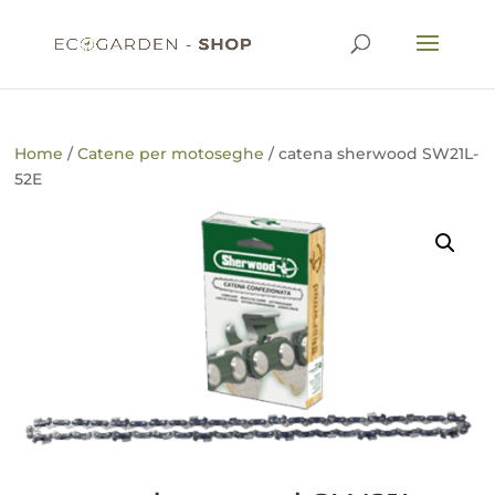
Home
/
Catene per motoseghe
/ catena sherwood SW21L-
52E