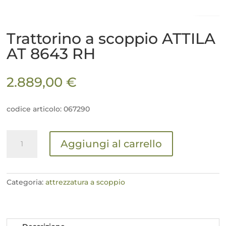
Trattorino a scoppio ATTILA
AT 8643 RH
2.889,00
€
codice articolo: 067290
Trattorino
Aggiungi al carrello
a
scoppio
ATTILA
AT
Categoria:
attrezzatura a scoppio
8643
RH
quantità