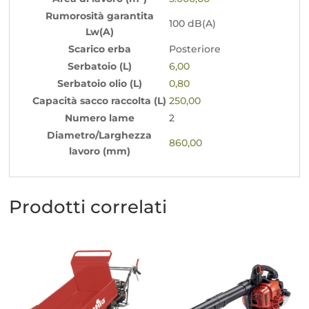
Rumorosità garantita
100 dB(A)
Lw(A)
Scarico erba
Posteriore
Serbatoio (L)
6,00
Serbatoio olio (L)
0,80
Capacità sacco raccolta (L)
250,00
Numero lame
2
Diametro/Larghezza
860,00
lavoro (mm)
Prodotti correlati