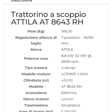
Descrizione
Trattorino a scoppio
ATTILA AT 8643 RH
Peso (kg)
188,00
Regolazione altezza di
7 posizioni - 30/90
taglio
mm
Marca
ATTILA
8.8 kW (12 HP) @
Potenza max
2600 rpm
Tipo motore
4 tempi
Modello motore
LC1P90F-1 OHV
Cilindrata (cc)
432,00
Modello
AT 8643 RH
Accensione
Elettrica
Marca motore
Loncin
Trasmissione
Idrostatica
Area di lavoro (m²)
5.000,00