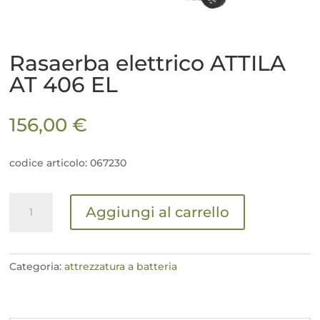
Rasaerba elettrico ATTILA
AT 406 EL
156,00
€
codice articolo: 067230
Rasaerba
Aggiungi al carrello
elettrico
ATTILA
AT
406
Categoria:
attrezzatura a batteria
EL
quantità