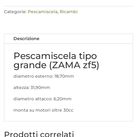
ZAMA
quantità
Categorie:
Pescamiscela
,
Ricambi
Descrizione
Pescamiscela tipo
grande (ZAMA zf5)
diametro esterno: 18,70mm
altezza: 31,90mm
diametro attacco: 6,20mm
monta su motori oltre 30cc
Prodotti correlati