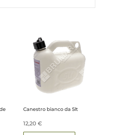
rde
Canestro bianco da 5lt
12,20
€