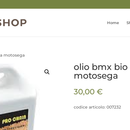
Home
S
ena motosega
olio bmx bio
motosega
30,00
€
codice articolo: 007232