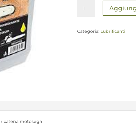
olio
Aggiungi
bmx
bio
per
catena
Categoria:
Lubrificanti
motosega
quantità
per catena motosega