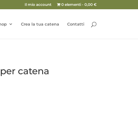
Il mio account
0 elementi
0,00 €
hop
Crea la tua catena
Contatti
 per catena