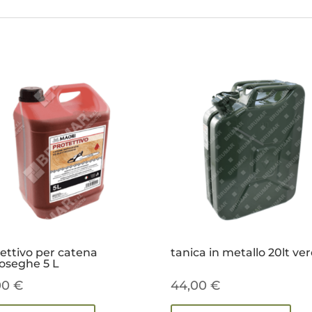
ettivo per catena
tanica in metallo 20lt ve
oseghe 5 L
00
€
44,00
€