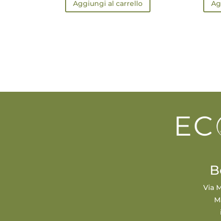
Aggiungi al carrello
Ag
B
Via M
M