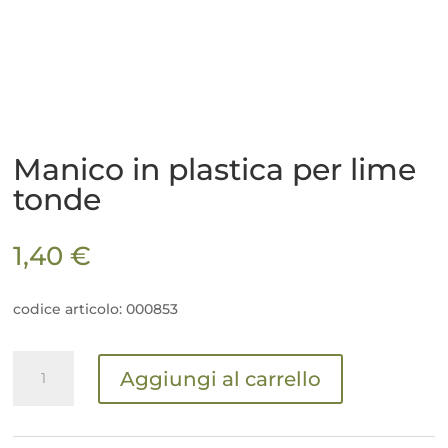
Manico in plastica per lime
tonde
1,40
€
codice articolo: 000853
Manico
Aggiungi al carrello
in
plastica
per