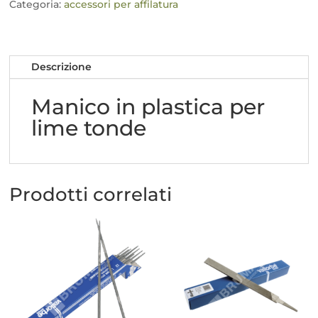
lime
Categoria:
accessori per affilatura
tonde
quantità
Descrizione
Manico in plastica per
lime tonde
Prodotti correlati