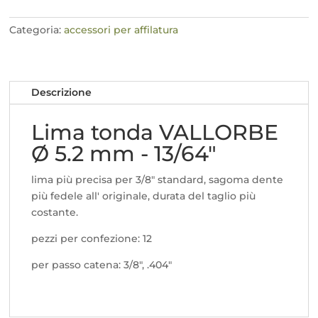
Ø
5.2
Categoria:
accessori per affilatura
mm
-
13/64"
Descrizione
quantità
Lima tonda VALLORBE
Ø 5.2 mm - 13/64"
lima più precisa per 3/8" standard, sagoma dente
più fedele all' originale, durata del taglio più
costante.
pezzi per confezione: 12
per passo catena: 3/8", .404"