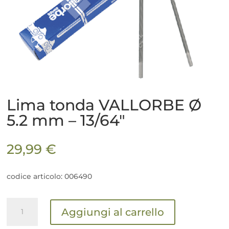
Lima tonda VALLORBE Ø
5.2 mm – 13/64″
29,99
€
codice articolo: 006490
Lima
Aggiungi al carrello
tonda
VALLORBE