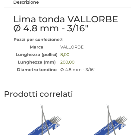
Descrizione
quantità
Lima tonda VALLORBE
Ø 4.8 mm - 3/16"
Pezzi per confezione
3
Marca
VALLORBE
Lunghezza (pollici)
8,00
Lunghezza (mm)
200,00
Diametro tondino
Ø 4.8 mm - 3/16"
Prodotti correlati