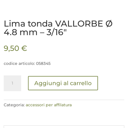
Lima tonda VALLORBE Ø
4.8 mm – 3/16″
9,50
€
codice articolo: 058345
Lima
Aggiungi al carrello
tonda
VALLORBE
Ø
4.8
Categoria:
accessori per affilatura
mm
-
3/16"