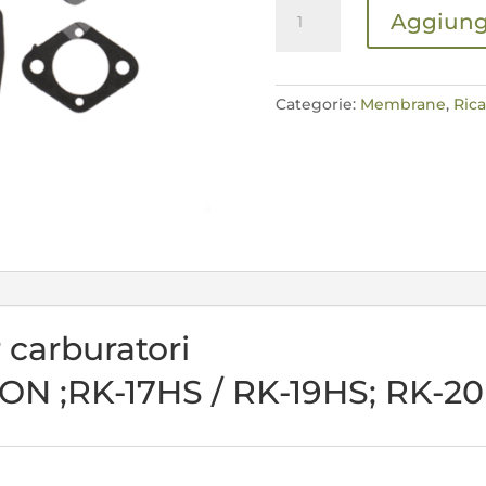
Kit
Aggiungi
Riparazione
per
carburatori
TILLOTSON
Categorie:
Membrane
,
Ric
;RK-
17HS
/
RK-
19HS;
RK-
20HS
/
RK-
 carburatori
23HS
quantità
ON ;RK-17HS / RK-19HS; RK-2