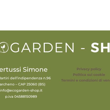
ertussi Simone
Privacy policy
Politica sui cookie
artiri dell’indipendenza n.96
Termini e condizioni di ven
archeno – CAP 25060 (BS)
info@ecogarden-shop.it
p.iva 04588150989