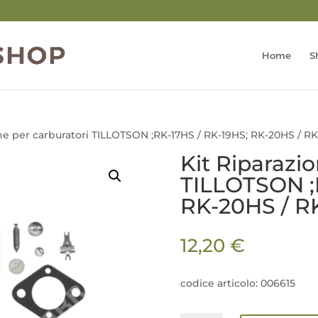
Home
S
one per carburatori TILLOTSON ;RK-17HS / RK-19HS; RK-20HS / R
Kit Riparazio
TILLOTSON ;
RK-20HS / R
12,20
€
codice articolo: 006615