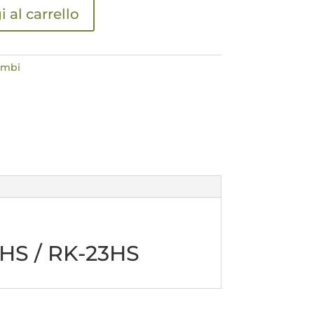
 al carrello
ambi
0HS / RK-23HS