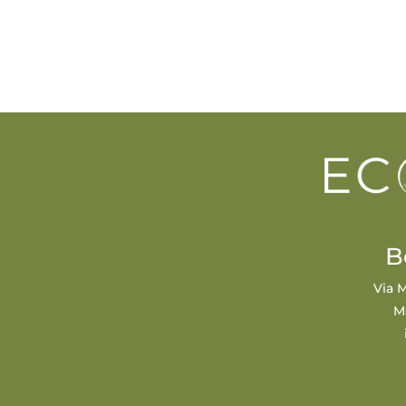
B
Via M
M