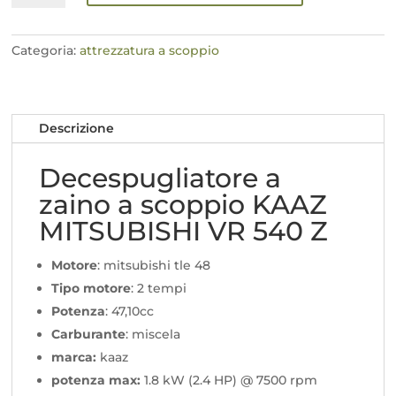
zaino
a
scoppio
Categoria:
attrezzatura a scoppio
KAAZ
MITSUBISHI
VR
Descrizione
540
Z
Decespugliatore a
quantità
zaino a scoppio KAAZ
MITSUBISHI VR 540 Z
Motore
: mitsubishi tle 48
Tipo motore
: 2 tempi
Potenza
: 47,10cc
Carburante
: miscela
marca:
kaaz
potenza max:
1.8 kW (2.4 HP) @ 7500 rpm