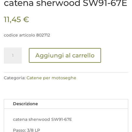
catena sherwood SW91-67E
11,45
€
codice articolo 802712
catena
Aggiungi al carrello
sherwood
SW91-
67E
quantità
Categoria:
Catene per motoseghe
Descrizione
catena sherwood SW91-67E
Passo: 3/8 LP