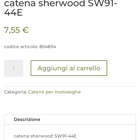
catena sherwood SW91-
44E
7,55
€
codice articolo: 804834
catena
Aggiungi al carrello
sherwood
SW91-
44E
quantità
Categoria:
Catene per motoseghe
Descrizione
catena sherwood SW91-44E