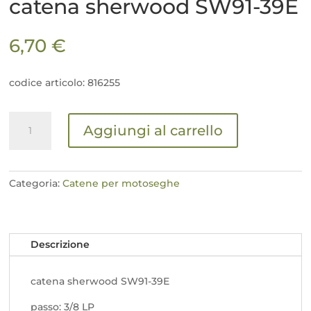
catena sherwood SW91-39E
6,70
€
codice articolo: 816255
catena
Aggiungi al carrello
sherwood
SW91-
39E
quantità
Categoria:
Catene per motoseghe
Descrizione
catena sherwood SW91-39E
passo: 3/8 LP