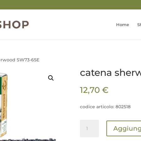
Home
S
herwood SW73-65E
catena sher
12,70
€
codice articolo: 802518
catena
Aggiungi
sherwood
SW73-