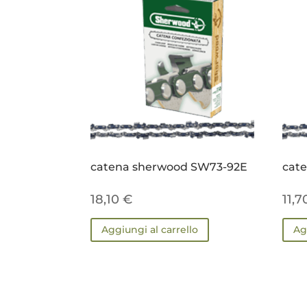
catena sherwood SW73-92E
cat
18,10
€
11,
Aggiungi al carrello
Ag