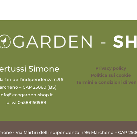
ertussi Simone
Privacy policy
Politica sui cookie
artiri dell’indipendenza n.96
Termini e condizioni di ven
archeno – CAP 25060 (BS)
info@ecogarden-shop.it
p.iva 04588150989
mone • Via Martiri dell’indipendenza n.96 Marcheno – CAP 250