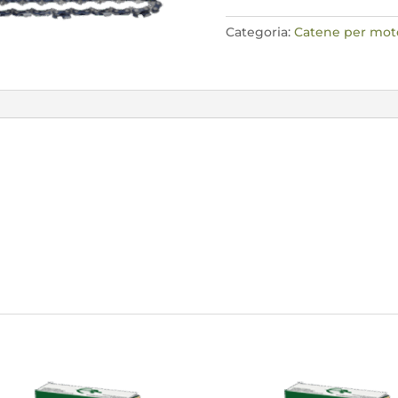
65E
quantità
Categoria:
Catene per mo