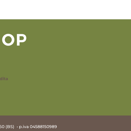
dita
60 (BS) • p.iva 04588150989