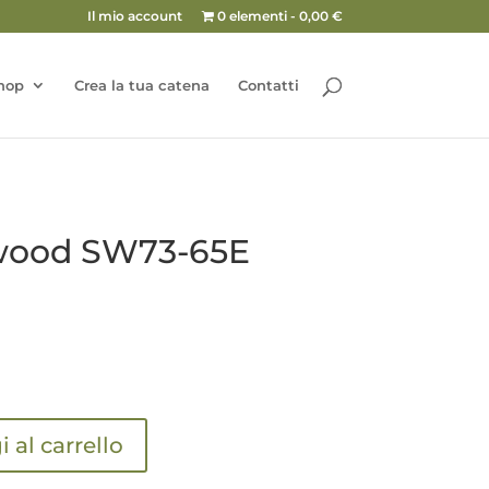
Il mio account
0 elementi
0,00 €
hop
Crea la tua catena
Contatti
wood SW73-65E
 al carrello