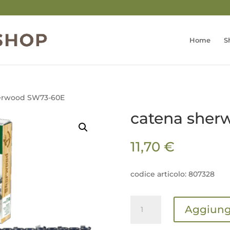
Home
S
herwood SW73-60E
catena she
11,70
€
codice articolo: 807328
catena
Aggiungi
sherwood
SW73-