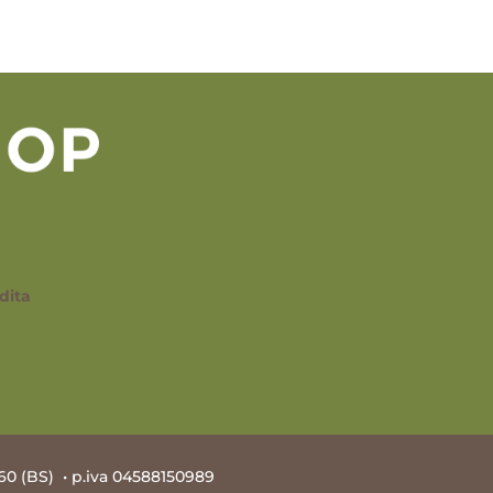
dita
60 (BS) • p.iva 04588150989