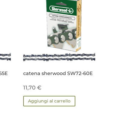
65E
catena sherwood SW72-60E
11,70
€
Aggiungi al carrello