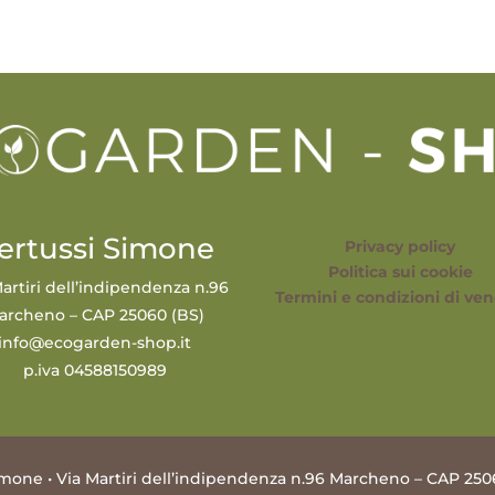
ertussi Simone
Privacy policy
Politica sui cookie
artiri dell’indipendenza n.96
Termini e condizioni di ven
archeno – CAP 25060 (BS)
info@ecogarden-shop.it
p.iva 04588150989
mone • Via Martiri dell’indipendenza n.96 Marcheno – CAP 250