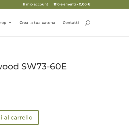
Il mio account
0 elementi
0,00 €
hop
Crea la tua catena
Contatti
rwood SW73-60E
 al carrello