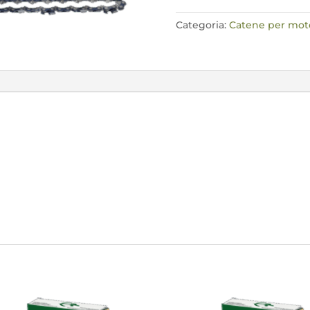
60E
quantità
Categoria:
Catene per mo