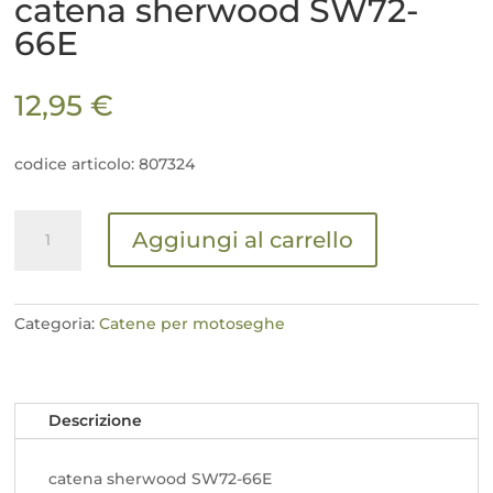
catena sherwood SW72-
66E
12,95
€
codice articolo: 807324
catena
Aggiungi al carrello
sherwood
SW72-
66E
quantità
Categoria:
Catene per motoseghe
Descrizione
catena sherwood SW72-66E