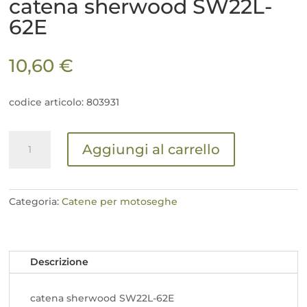
catena sherwood SW22L-
62E
10,60
€
codice articolo: 803931
catena
Aggiungi al carrello
sherwood
SW22L-
62E
quantità
Categoria:
Catene per motoseghe
Descrizione
catena sherwood SW22L-62E