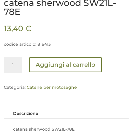
catena sherwood SW21L-
78E
13,40
€
codice articolo: 816413
catena
Aggiungi al carrello
sherwood
SW21L-
78E
quantità
Categoria:
Catene per motoseghe
Descrizione
catena sherwood SW21L-78E