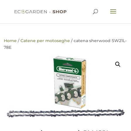
Home
/
Catene per motoseghe
/ catena sherwood SW21L-
78E