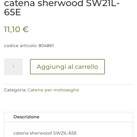
catena sherwood SW21L-
65E
11,10
€
codice articolo: 804861
catena
Aggiungi al carrello
sherwood
SW21L-
65E
quantità
Categoria:
Catene per motoseghe
Descrizione
catena sherwood SW21L-65E