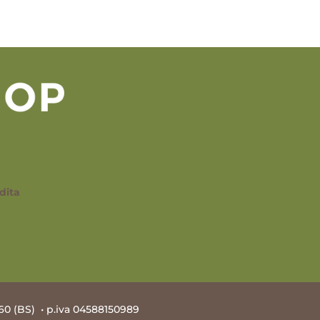
dita
60 (BS) • p.iva 04588150989