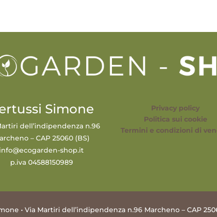
ertussi Simone
Privacy policy
Politica sui cookie
artiri dell’indipendenza n.96
Termini e condizioni di ven
archeno – CAP 25060 (BS)
info@ecogarden-shop.it
p.iva 04588150989
mone • Via Martiri dell’indipendenza n.96 Marcheno – CAP 250