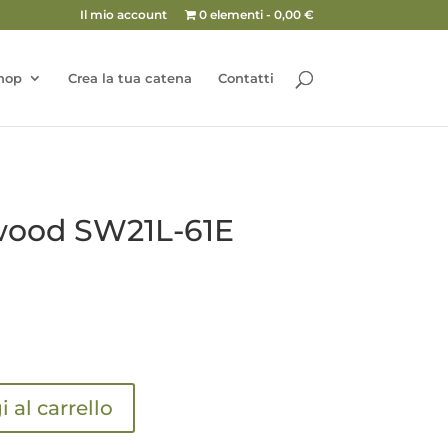
Il mio account
0 elementi
0,00 €
hop
Crea la tua catena
Contatti
wood SW21L-61E
 al carrello