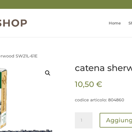
Home
S
erwood SW21L-61E
catena sher
10,50
€
codice articolo: 804860
catena
Aggiungi
sherwood
SW21L-