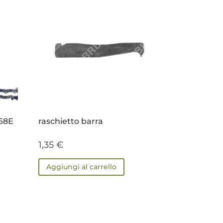
68E
raschietto barra
1,35
€
Aggiungi al carrello