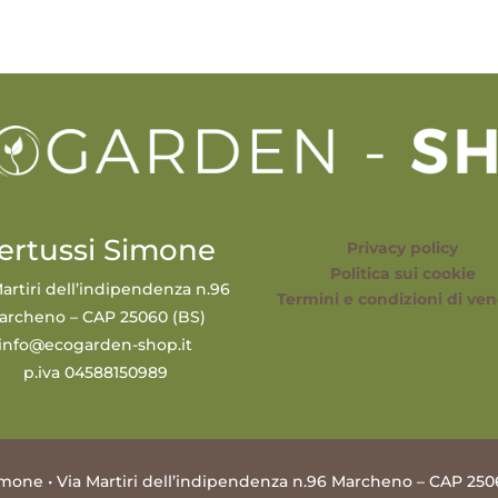
ertussi Simone
Privacy policy
Politica sui cookie
artiri dell’indipendenza n.96
Termini e condizioni di ven
archeno – CAP 25060 (BS)
info@ecogarden-shop.it
p.iva 04588150989
mone • Via Martiri dell’indipendenza n.96 Marcheno – CAP 250