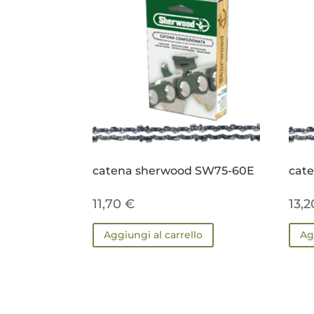
catena sherwood SW75-60E
cat
11,70
€
13,
Aggiungi al carrello
Ag