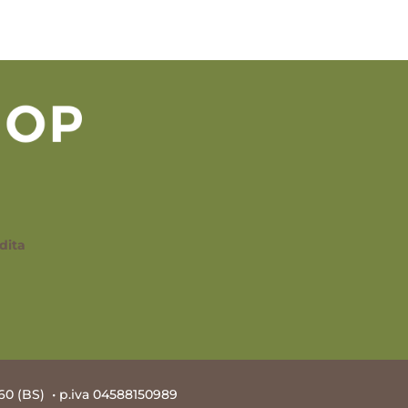
dita
60 (BS) • p.iva 04588150989