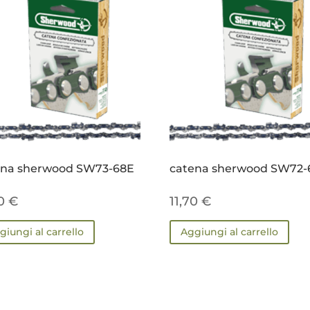
ena sherwood SW73-68E
catena sherwood SW72-
20
€
11,70
€
giungi al carrello
Aggiungi al carrello