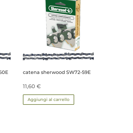
60E
catena sherwood SW72-59E
11,60
€
Aggiungi al carrello