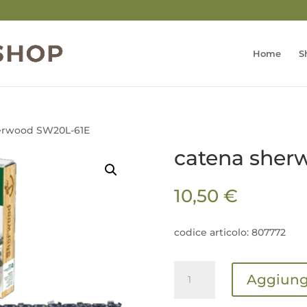
Home
S
herwood SW20L-61E
catena sher
10,50
€
codice articolo: 807772
catena
Aggiungi
sherwood
SW20L-