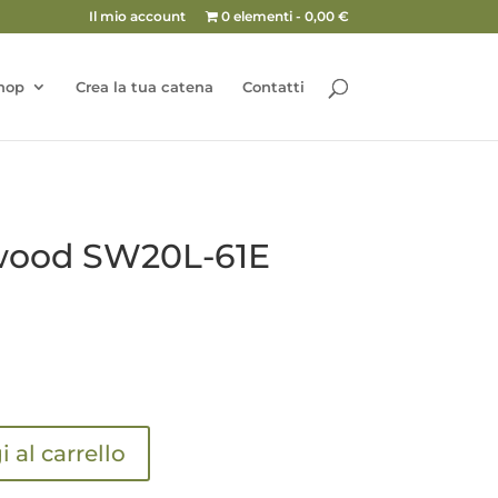
Il mio account
0 elementi
0,00 €
hop
Crea la tua catena
Contatti
wood SW20L-61E
 al carrello