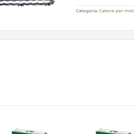
61E
quantità
Categoria:
Catene per mo