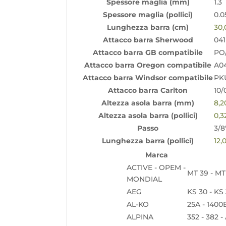
Spessore maglia (mm)
1.3
Spessore maglia (pollici)
0.0
Lunghezza barra (cm)
30
Attacco barra Sherwood
041
Attacco barra GB compatibile
PO
Attacco barra Oregon compatibile
A0
Attacco barra Windsor compatibile
PK
Attacco barra Carlton
10/
Altezza asola barra (mm)
8,
Altezza asola barra (pollici)
0,3
Passo
3/8
Lunghezza barra (pollici)
12,
Marca
ACTIVE - OPEM -
MT 39 - MT
MONDIAL
AEG
KS 30 - KS 
AL-KO
25A - 1400E
ALPINA
352 - 382 -