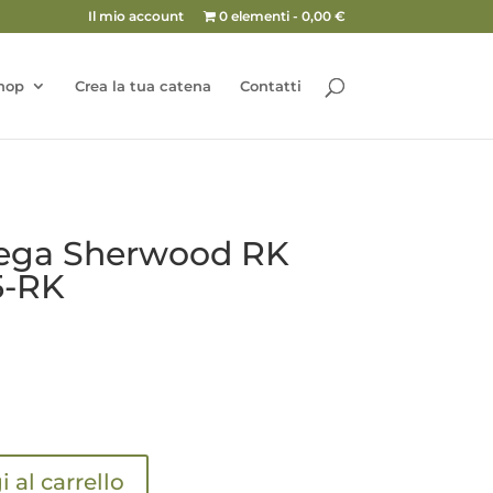
Il mio account
0 elementi
0,00 €
hop
Crea la tua catena
Contatti
ega Sherwood RK
5-RK
 al carrello