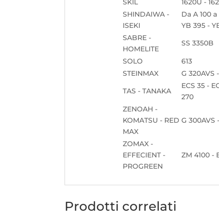
SKIL
1620U - 162
SHINDAIWA -
Da A 100 a 
ISEKI
YB 395 - YB
SABRE -
SS 3350B
HOMELITE
SOLO
613
STEINMAX
G 320AVS 
ECS 35 - EC
TAS - TANAKA
270
ZENOAH -
KOMATSU - RED
G 300AVS -
MAX
ZOMAX -
EFFECIENT -
ZM 4100 - 
PROGREEN
Prodotti correlati