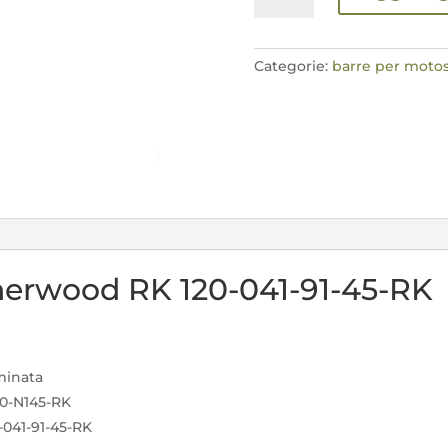
Sherwood
RK
120-
Categorie:
barre per moto
041-
91-
45-
RK
quantità
erwood RK 120-041-91-45-RK
minata
10-N145-RK
-041-91-45-RK