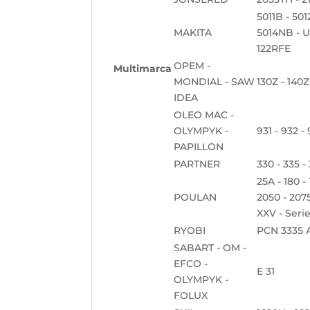
5011B - 50
MAKITA
5014NB - U
122RFE
OPEM -
Multimarca
MONDIAL - SAW
130Z - 140Z
IDEA
OLEO MAC -
OLYMPYK -
931 - 932 -
PAPILLON
PARTNER
330 - 335 -
25A - 180 -
POULAN
2050 - 2075
XXV - Seri
RYOBI
PCN 3335 
SABART - OM -
EFCO -
E 31
OLYMPYK -
FOLUX