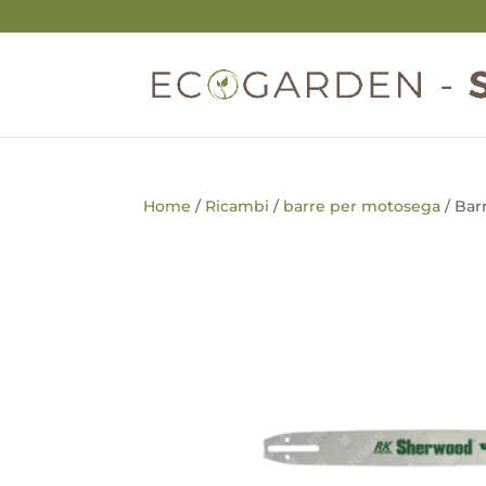
Home
/
Ricambi
/
barre per motosega
/ Bar