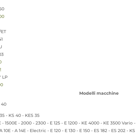
50
,00
/ET
41
U
03
20
2
" LP
00
Modelli macchine
 40
35 - KS 40 - KES 35
 - 1500E - 2000 - 2300 - E 125 - E 1200 - KE 4000 - KE 3500 Vario 
 A 10E - A 14E - Electric - E 120 - E 130 - E 150 - ES 182 - ES 202 - 