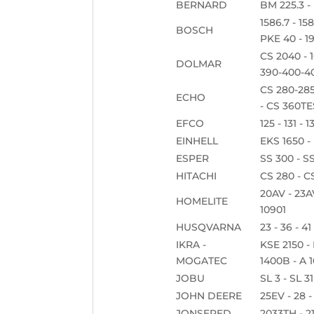
BERNARD
BM 225.3 -
1586.7 - 1
BOSCH
PKE 40 - 1
CS 2040 - 
DOLMAR
390-400-40
CS 280-285
ECHO
- CS 360TE
EFCO
125 - 131 -
EINHELL
EKS 1650 - 
ESPER
SS 300 - S
HITACHI
CS 280 - C
20AV - 23AV
HOMELITE
10901
HUSQVARNA
23 - 36 - 41 
IKRA -
KSE 2150 -
MOGATEC
1400B - A 1
JOBU
SL 3 - SL 31
JOHN DEERE
25EV - 28 -
JONSERED
2033TH - 21