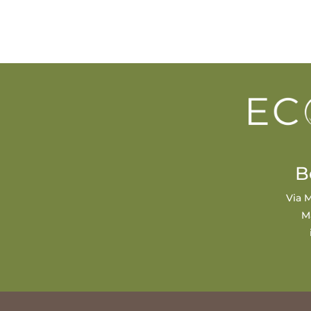
B
Via M
M