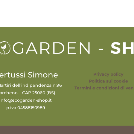
ertussi Simone
Privacy policy
Politica sui cookie
artiri dell’indipendenza n.96
Termini e condizioni di ven
archeno – CAP 25060 (BS)
info@ecogarden-shop.it
p.iva 04588150989