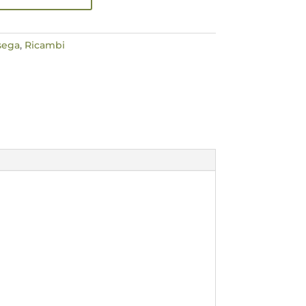
sega
,
Ricambi