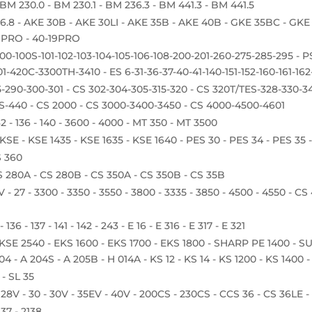
 BM 230.0 - BM 230.1 - BM 236.3 - BM 441.3 - BM 441.5
586.8 - AKE 30B - AKE 30LI - AKE 35B - AKE 40B - GKE 35BC - GKE
9PRO - 40-19PRO
100-100S-101-102-103-104-105-106-108-200-201-260-275-285-295 - 
1-420C-3300TH-3410 - ES 6-31-36-37-40-41-140-151-152-160-161-162
-290-300-301 - CS 302-304-305-315-320 - CS 320T/TES-328-330-3
S-440 - CS 2000 - CS 3000-3400-3450 - CS 4000-4500-4601
 132 - 136 - 140 - 3600 - 4000 - MT 350 - MT 3500
KSE - KSE 1435 - KSE 1635 - KSE 1640 - PES 30 - PES 34 - PES 35 -
S 360
S 280A - CS 280B - CS 350A - CS 350B - CS 35B
 - 27 - 3300 - 3350 - 3550 - 3800 - 3335 - 3850 - 4500 - 4550 - 
- 136 - 137 - 141 - 142 - 243 - E 16 - E 316 - E 317 - E 321
 KSE 2540 - EKS 1600 - EKS 1700 - EKS 1800 - SHARP PE 1400 - SUP
04 - A 204S - A 205B - H 014A - KS 12 - KS 14 - KS 1200 - KS 1400 
 - SL 35
 28V - 30 - 30V - 35EV - 40V - 200CS - 230CS - CCS 36 - CS 36LE 
37 - 2138