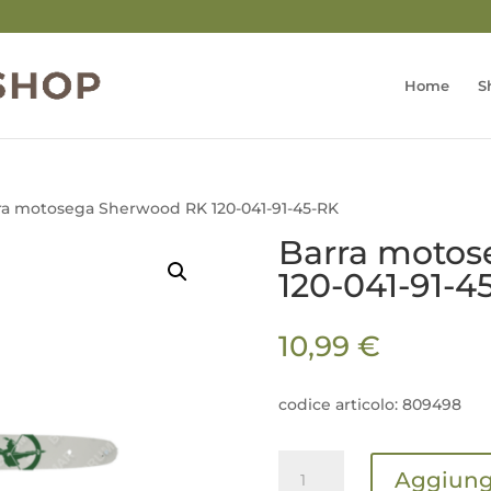
Home
S
ra motosega Sherwood RK 120-041-91-45-RK
Barra motos
120-041-91-4
10,99
€
codice articolo: 809498
Barra
Aggiungi
motosega