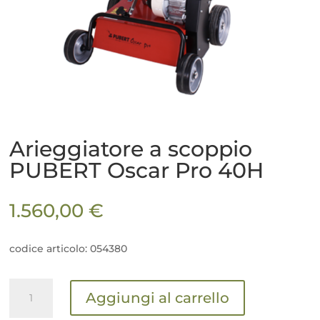
Arieggiatore a scoppio
PUBERT Oscar Pro 40H
1.560,00
€
codice articolo: 054380
Arieggiatore
Aggiungi al carrello
a
scoppio