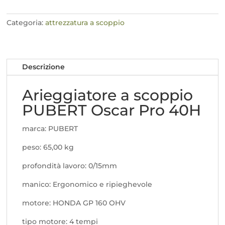
PUBERT
Oscar
Categoria:
attrezzatura a scoppio
Pro
40H
quantità
Descrizione
Arieggiatore a scoppio
PUBERT Oscar Pro 40H
marca: PUBERT
peso: 65,00 kg
profondità lavoro: 0/15mm
manico: Ergonomico e ripieghevole
motore: HONDA GP 160 OHV
tipo motore: 4 tempi