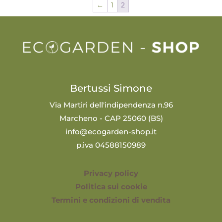
←
1
2
Bertussi Simone
Via Martiri dell'indipendenza n.96
Marcheno - CAP 25060 (BS)
info@ecogarden-shop.it
p.iva 04588150989
Privacy policy
Politica sui cookie
Termini e condizioni di vendita